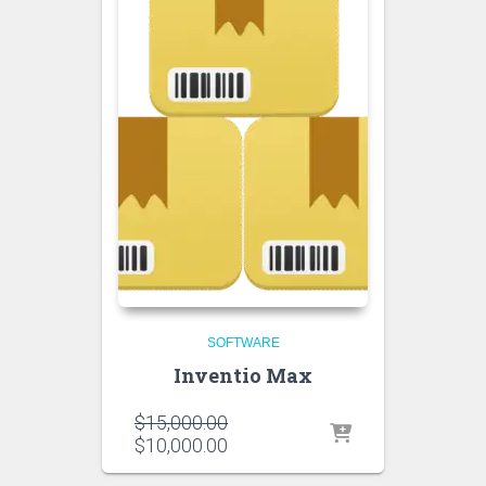
SOFTWARE
Inventio Max
El
$
15,000.00
precio
El
$
10,000.00
original
precio