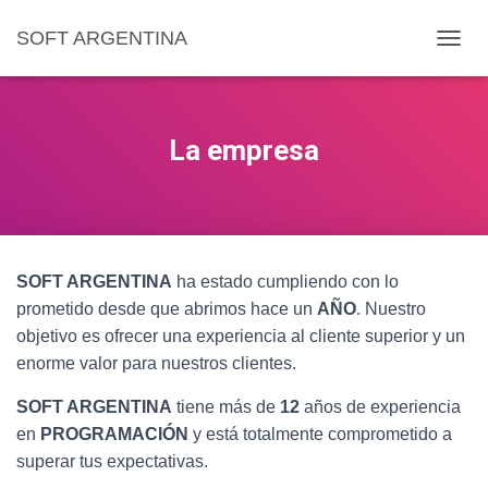
SOFT ARGENTINA
C
A
M
B
I
La empresa
A
R
M
O
D
O
SOFT ARGENTINA
ha estado cumpliendo con lo
D
E
prometido desde que abrimos hace un
AÑO
. Nuestro
N
objetivo es ofrecer una experiencia al cliente superior y un
A
enorme valor para nuestros clientes.
V
E
SOFT ARGENTINA
tiene más de
12
años de experiencia
G
A
en
PROGRAMACIÓN
y está totalmente comprometido a
C
superar tus expectativas.
I