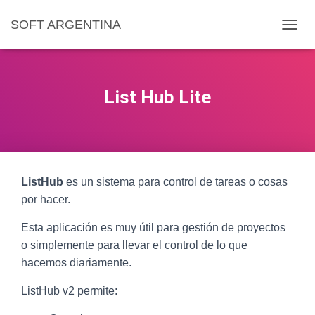
SOFT ARGENTINA
C
A
M
B
I
List Hub Lite
A
R
M
O
D
O
ListHub
es un sistema para control de tareas o cosas
D
E
por hacer.
N
A
Esta aplicación es muy útil para gestión de proyectos
V
o simplemente para llevar el control de lo que
E
hacemos diariamente.
G
A
C
ListHub v2 permite:
I