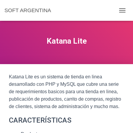
SOFT ARGENTINA
C
A
M
B
I
Katana Lite
A
R
M
O
D
O
Katana Lite es un sistema de tienda en linea
D
E
desarrollado con PHP y MySQL que cubre una serie
N
de requerimientos basicos para una tienda en linea,
A
publicación de productos, carrito de compras, registro
V
E
de clientes, sistema de administración y mucho mas.
G
A
CARACTERÍSTICAS
C
I