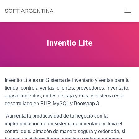
SOFT ARGENTINA
C
A
M
B
I
Inventio Lite
A
R
M
O
D
O
Inventio Lite es un Sistema de Inventario y ventas para tu
D
E
tienda, controla ventas, clientes, proveedores, inventario,
N
abastecimientos, cortes de caja y mas, el sistema esta
A
desarrollado en PHP, MySQL y Bootstrap 3.
V
E
Aumenta la productividad de tu negocio con la
G
A
implementacion de un sistema de inventario y lleva el
C
control de tu almacén de manera segura y ordenada, si
I